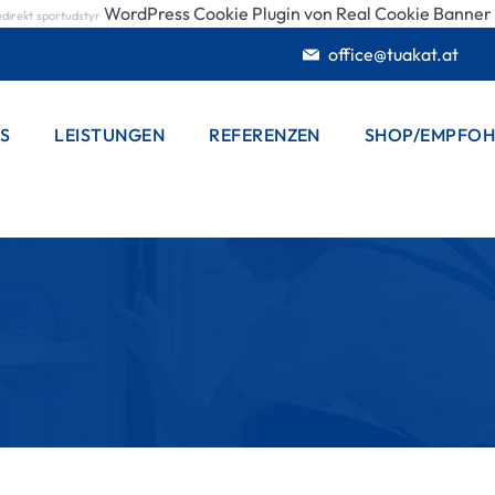
WordPress Cookie Plugin von Real Cookie Banner
edirekt
sportudstyr
office@tuakat.at
S
LEISTUNGEN
REFERENZEN
SHOP/EMPFOH
BADSANIERUNG
VORBEREITUNG
PLANUNG
ABBRUCH &
ENTSORGEN
INSTALLATEUR
ELEKTRIKER
NISCHE EINBAU