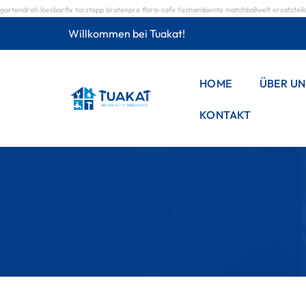
gartendreh
loesbarfix
torstopp
bratenpro
flora-safe
tischambiente
matchballwelt
ersatzteil
Willkommen bei Tuakat!
HOME
ÜBER UN
KONTAKT