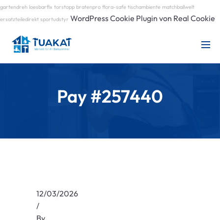
gartendreh
loesbarfix
torstopp
bratenpro
flora-safe
tischambiente
matchballwelt
WordPress Cookie Plugin von Real Cookie
ersatzteiledirekt
sportudstyr
Pay #257440
12/03/2026
/
By
.