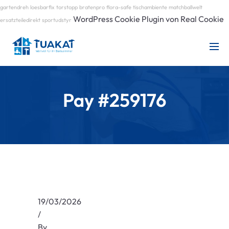
gartendreh
loesbarfix
torstopp
bratenpro
flora-safe
tischambiente
matchballwelt
WordPress Cookie Plugin von Real Cookie
ersatzteiledirekt
sportudstyr
Pay #259176
19/03/2026
/
By