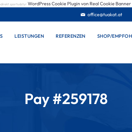
WordPress Cookie Plugin von Real Cookie Banner
edirekt
sportudstyr
office@tuakat.at
S
LEISTUNGEN
REFERENZEN
SHOP/EMPFOH
BADSANIERUNG
VORBEREITUNG
PLANUNG
ABBRUCH &
ENTSORGEN
Pay #259178
INSTALLATEUR
ELEKTRIKER
NISCHE EINBAU