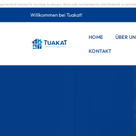
gartendreh
loesbarfix
torstopp
bratenpro
flora-safe
tischambiente
matchballwelt
ersatzteil
Willkommen bei Tuakat!
HOME
ÜBER UN
KONTAKT