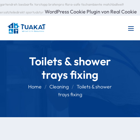
gartendreh
loesbarfix
torstopp
bratenpro
flora-safe
tischambiente
matchballwelt
WordPress Cookie Plugin von Real Cookie
ersatzteiledirekt
sportudstyr
Toilets & shower
trays fixing
Home
Cleaning
Toilets & shower
trays fixing